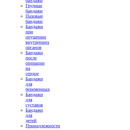
бандажи
Грудные
бандажи
Паховые
бандажи
Бандажи
13700.00 руб.
при
опущении
внутренних
органов
Бандажи
после
операции
на
сердце
Грудопояснично-крестцовый корсет с
Бандажи
реклинатором CROSSOVER
для
беременных
Бандажи
для
суставов
Бандажи
для
детей
Принадлежности