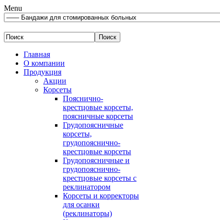
Menu
Главная
О компании
Продукция
Акции
Корсеты
Пояснично-
крестцовые корсеты,
поясничные корсеты
Грудопоясничные
корсеты,
грудопояснично-
крестцовые корсеты
Грудопоясничные и
грудопояснично-
крестцовые корсеты с
реклинатором
Корсеты и корректоры
для осанки
(реклинаторы)