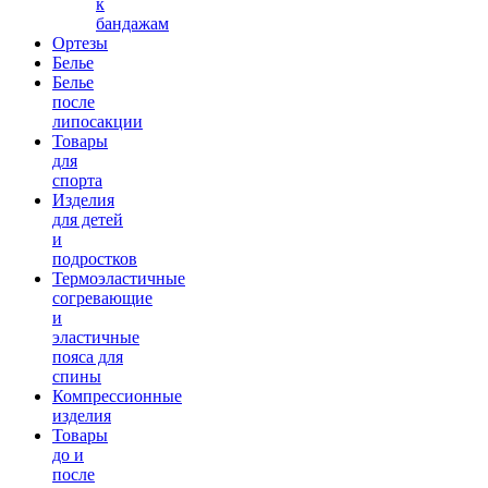
к
36200.00 руб.
бандажам
Ортезы
Белье
Белье
после
липосакции
Товары
для
спорта
Изделия
для детей
и
подростков
Термоэластичные
согревающие
и
эластичные
пояса для
спины
Компрессионные
изделия
Товары
до и
после