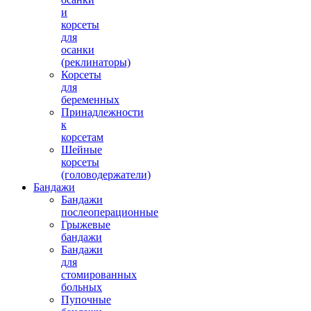
и
корсеты
для
осанки
(реклинаторы)
Корсеты
для
беременных
Принадлежности
к
2500.00 руб.
корсетам
Шейные
корсеты
(головодержатели)
Бандажи
Бандажи
послеоперационные
Грыжевые
бандажи
Пояснично-крестцовый корсет для
Бандажи
женщин 500/F
для
стомированных
больных
Пупочные