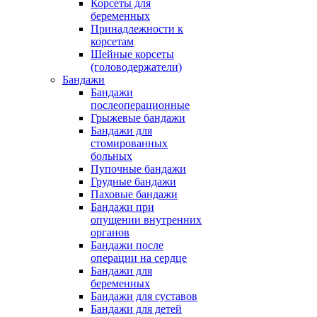
Корсеты для
беременных
Принадлежности к
корсетам
Шейные корсеты
(головодержатели)
Бандажи
Бандажи
послеоперационные
Грыжевые бандажи
Бандажи для
стомированных
больных
Пупочные бандажи
Грудные бандажи
Паховые бандажи
Бандажи при
опущении внутренних
органов
Бандажи после
операции на сердце
Бандажи для
беременных
Бандажи для суставов
Бандажи для детей