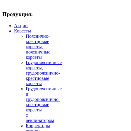
Продукция:
Пояснично-крестцовый корсет
Акции
CROSSOVER/26
Корсеты
Пояснично-
крестцовые
корсеты,
поясничные
корсеты
Грудопоясничные
корсеты,
грудопояснично-
крестцовые
корсеты
18600.00 руб.
Грудопоясничные
и
грудопояснично-
крестцовые
корсеты
с
реклинатором
Корректоры
Универсальный бинт-бандаж BIAGIA
осанки