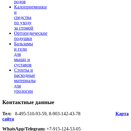
родов
Калоприемники
и
средства
по уходу
за стомой
Ортопедические
подушки
Бальзамы
и гели
для
мышц и
суставов
Стенты и
расходные
материалы
для
урологии
Контактные
данные
Тел:
8-495-510-93-59, 8-903-142-43-78
Карта
сайта
WhatsApp/Telegram:
+7-915-124-53-05