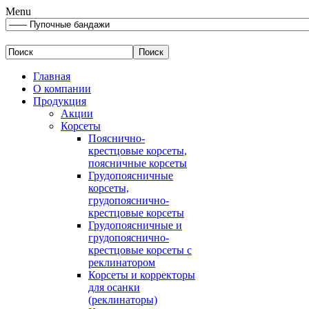
Menu
Главная
О компании
Продукция
Акции
Корсеты
Пояснично-
крестцовые корсеты,
поясничные корсеты
Грудопоясничные
корсеты,
грудопояснично-
крестцовые корсеты
Грудопоясничные и
грудопояснично-
крестцовые корсеты с
реклинатором
Корсеты и корректоры
для осанки
(реклинаторы)