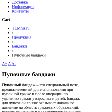
Доставка
Информация
Контакты
Cart
TLMrus.ru
/
Продукция
/
Бандажи
/
Пупочные бандажи
A+
A
A-
Пупочные бандажи
Пупочный бандаж
– это специальный пояс,
предназначенный для использования при
пупочной грыже и после операции по
удалению грыжи у взрослых и детей. Бандаж
для пупочной грыже оказывает локальное
давление на область грыжевых образований,
хорошо фиксирует и поддерживает брюшную