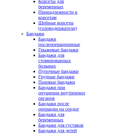
Корсеты для
беременных
Принадлежности к
корсетам
Шейные корсеты
(головодержатели)
Бандажи
Бандажи
послеоперационные
Грыжевые бандажи
Бандажи для
стомированных
больных
Пупочные бандажи
Грудные бандажи
Паховые бандажи
Бандажи при
опущении внутренних
органов
Бандажи после
операции на сердце
Бандажи для
беременных
Бандажи для суставов
Бандажи для детей