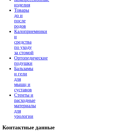
изделия
Товары
до и
после
родов
Калоприемники
и
средства
по уходу
за стомой
Ортопедические
подушки
Бальзамы
и гели
для
мышц и
суставов
Стенты и
расходные
материалы
для
урологии
Контактные
данные