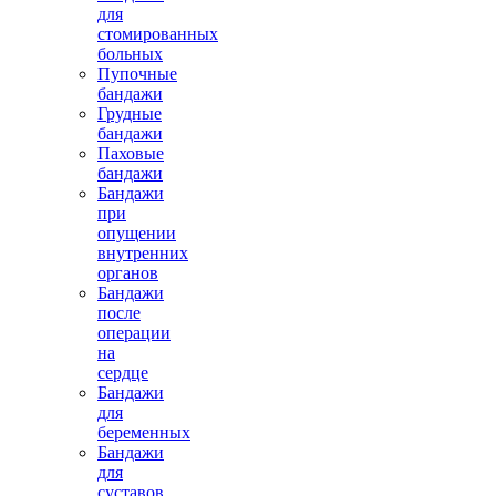
для
стомированных
больных
Пупочные
бандажи
Грудные
бандажи
Паховые
бандажи
Бандажи
при
опущении
внутренних
органов
Бандажи
после
операции
на
сердце
Бандажи
для
беременных
Бандажи
для
суставов