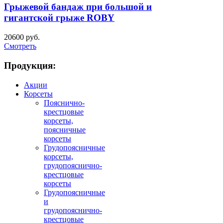
Грыжевой бандаж при большой и
гигантской грыже ROBY
20600 руб.
Смотреть
Продукция:
Акции
Корсеты
Пояснично-
крестцовые
корсеты,
поясничные
корсеты
Грудопоясничные
корсеты,
грудопояснично-
крестцовые
корсеты
Грудопоясничные
и
грудопояснично-
крестцовые