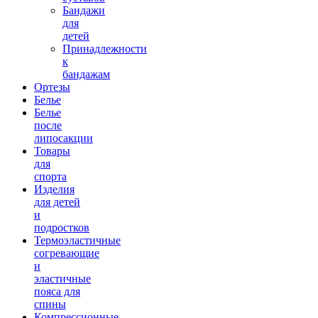
Бандажи
для
детей
Принадлежности
к
бандажам
Ортезы
Белье
Белье
после
липосакции
Товары
для
спорта
Изделия
для детей
и
подростков
Термоэластичные
согревающие
и
эластичные
пояса для
спины
Компрессионные