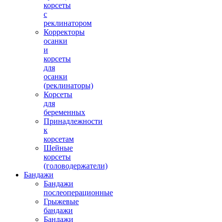
корсеты
с
реклинатором
Корректоры
осанки
и
корсеты
для
осанки
(реклинаторы)
Корсеты
для
беременных
Принадлежности
к
корсетам
Шейные
корсеты
(головодержатели)
Бандажи
Бандажи
послеоперационные
Грыжевые
бандажи
Бандажи