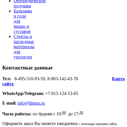
Ортопедические
подушки
Бальзамы
и гели
для
мышц и
суставов
Стенты и
расходные
материалы
для
урологии
Контактные
данные
Тел:
8-495-510-93-59, 8-903-142-43-78
Карта
сайта
WhatsApp/Telegram:
+7-915-124-53-05
E-mail:
info@tlmrus.ru
00
30
Часы работы:
по будням с 10:
до 17:
Оформить заказ Вы можете ежедневно
с помощью корзины сайта,