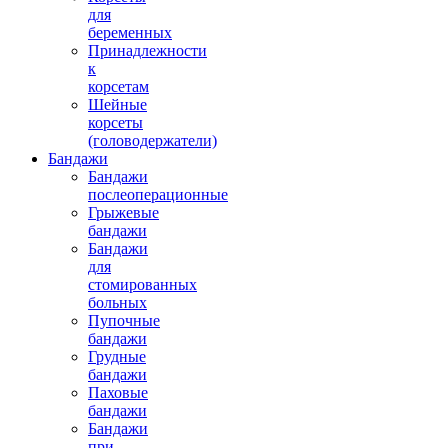
для
беременных
Принадлежности
к
30500.00 руб.
корсетам
Шейные
корсеты
(головодержатели)
Бандажи
Бандажи
послеоперационные
Грыжевые
бандажи
Пояснично-крестцовый корсет
Бандажи
CROSSOVER/26
для
стомированных
больных
Пупочные
бандажи
Грудные
бандажи
Паховые
бандажи
Бандажи
18600.00 руб.
при