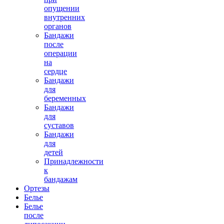
опущении
внутренних
органов
Бандажи
после
операции
на
сердце
Грудопояснично-крестцовый корсет с
реклинатором SPRING
Бандажи
для
беременных
Бандажи
для
суставов
Бандажи
для
детей
Принадлежности
к
30500.00 руб.
бандажам
Ортезы
Белье
Белье
после