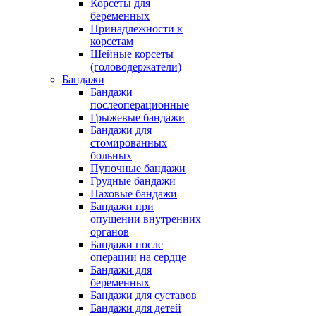
Корсеты для
беременных
Принадлежности к
корсетам
Шейные корсеты
(головодержатели)
Бандажи
Бандажи
послеоперационные
Грыжевые бандажи
Бандажи для
стомированных
больных
Пупочные бандажи
Грудные бандажи
Паховые бандажи
Бандажи при
опущении внутренних
органов
Бандажи после
операции на сердце
Бандажи для
беременных
Бандажи для суставов
Бандажи для детей