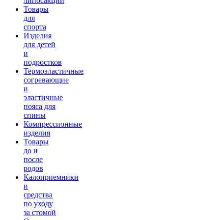
липосакции
Товары
для
спорта
Изделия
для детей
и
подростков
Термоэластичные
согревающие
и
эластичные
пояса для
спины
Компрессионные
изделия
Товары
до и
после
родов
Калоприемники
и
средства
по уходу
за стомой