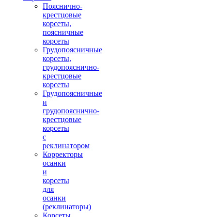
Пояснично-
крестцовые
корсеты,
поясничные
корсеты
Грудопоясничные
корсеты,
грудопояснично-
крестцовые
корсеты
2500.00 руб.
Грудопоясничные
и
грудопояснично-
крестцовые
корсеты
с
реклинатором
Корректоры
Грудопояснично-крестцовый корсет
осанки
SUMMER DL
и
корсеты
для
осанки
(реклинаторы)
Корсеты