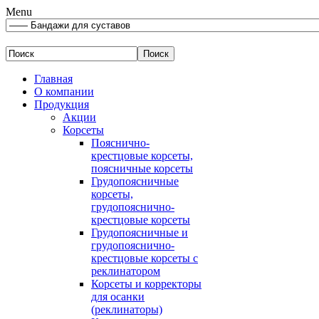
Menu
Главная
О компании
Продукция
Акции
Корсеты
Пояснично-
крестцовые корсеты,
поясничные корсеты
Грудопоясничные
корсеты,
грудопояснично-
крестцовые корсеты
Грудопоясничные и
грудопояснично-
крестцовые корсеты с
реклинатором
Корсеты и корректоры
для осанки
(реклинаторы)