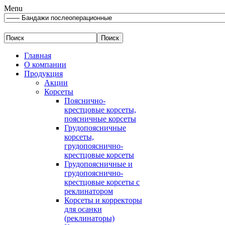
Menu
Главная
О компании
Продукция
Акции
Корсеты
Пояснично-
крестцовые корсеты,
поясничные корсеты
Грудопоясничные
корсеты,
грудопояснично-
крестцовые корсеты
Грудопоясничные и
грудопояснично-
крестцовые корсеты с
реклинатором
Корсеты и корректоры
для осанки
(реклинаторы)