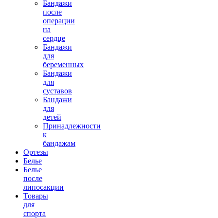
Бандажи
после
операции
на
сердце
Ортез (бандаж) на коленный сустав
GNC 1110 BIAGIA
Бандажи
для
беременных
Бандажи
для
суставов
Бандажи
для
детей
Принадлежности
к
7400.00 руб.
бандажам
Ортезы
Белье
Белье
после
липосакции
Товары
для
спорта