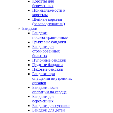
Корсеты для
беременных
Принадлежности к
корсетам
Шейные корсеты
(головодержатели)
Бандажи
Бандажи
послеоперационные
Грыжевые бандажи
Бандажи для
стомированных
больных
Пупочные бандажи
Грудные бандажи
Паховые бандажи
Бандажи при
опущении внутренних
органов
Бандажи после
операции на сердце
Бандажи для
беременных
Бандажи для суставов
Бандажи для детей