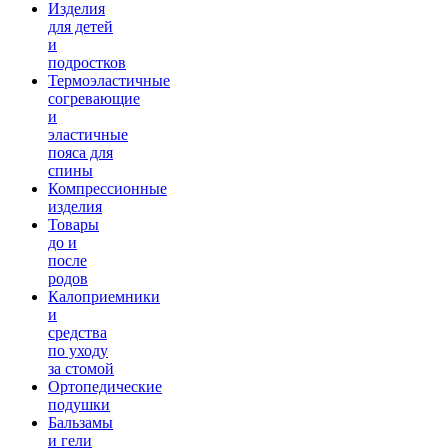
Изделия
для детей
и
подростков
Термоэластичные
согревающие
и
эластичные
пояса для
спины
Компрессионные
изделия
Товары
до и
после
родов
Калоприемники
и
средства
по уходу
за стомой
Ортопедические
подушки
Бальзамы
и гели