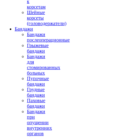
к
13600.00 руб.
корсетам
Шейные
корсеты
(головодержатели)
Бандажи
Бандажи
послеоперационные
Грыжевые
бандажи
Грудопояснично-крестцовый корсет
Бандажи
CROSSOVER DL
для
стомированных
больных
Пупочные
бандажи
Грудные
бандажи
Паховые
бандажи
Бандажи
30800.00 руб.
при
опущении
внутренних
органов