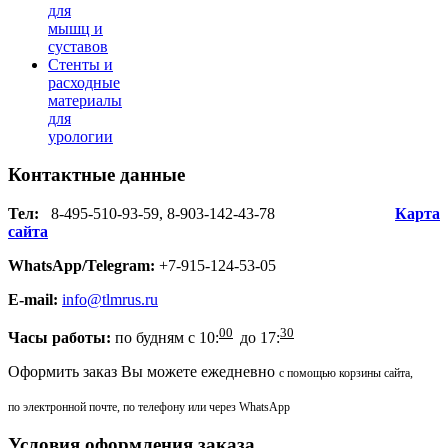
для
мышц и
суставов
Стенты и
расходные
материалы
для
урологии
Контактные
данные
Тел:
8-495-510-93-59, 8-903-142-43-78
Карта
сайта
WhatsApp/Telegram:
+7-915-124-53-05
E-mail:
info@tlmrus.ru
00
30
Часы работы:
по будням с 10:
до 17:
Оформить заказ Вы можете ежедневно
с помощью корзины сайта,
по электронной почте, по телефону или через WhatsApp
Условия оформления заказа