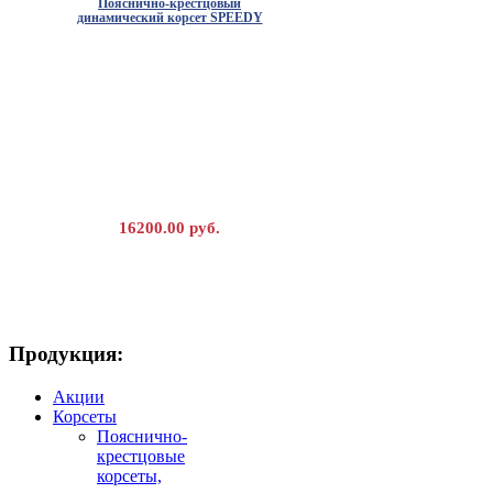
Пояснично-крестцовый
динамический корсет SPEEDY
16200.00 руб.
Продукция:
Послеоперационный бандаж TEX
Акции
Корсеты
Пояснично-
крестцовые
корсеты,