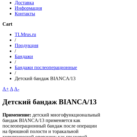
Доставка
Информация
Контакты
Cart
TLMrus.ru
/
Продукция
/
Бандажи
/
Бандажи послеоперационные
/
Детский бандаж BIANCA/13
A+
A
A-
Детский бандаж BIANCA/13
Применение:
детский многофункциональный
бандаж BIANCA/13 применяется как
послеоперационный бандаж после операции
на брюшной полости и торакальной
хирургической операции; как грыжевой