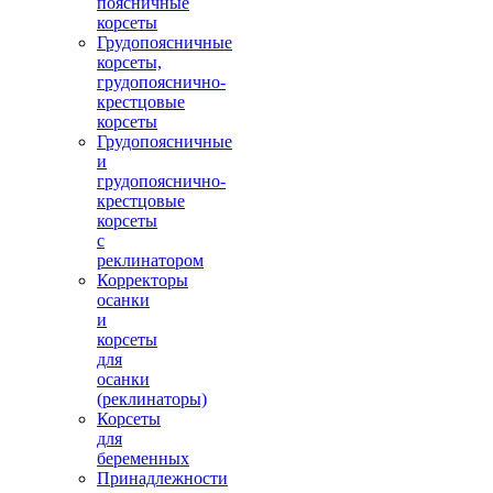
поясничные
корсеты
Грудопоясничные
корсеты,
грудопояснично-
крестцовые
корсеты
5900.00 руб.
Грудопоясничные
и
грудопояснично-
крестцовые
корсеты
с
реклинатором
Корректоры
Поясничный корсет CROSSOVER/19
осанки
и
корсеты
для
осанки
(реклинаторы)
Корсеты
для
беременных
Принадлежности