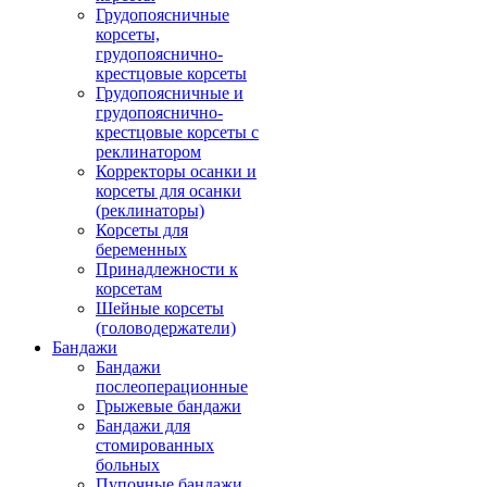
Грудопоясничные
корсеты,
грудопояснично-
крестцовые корсеты
Грудопоясничные и
грудопояснично-
крестцовые корсеты с
15600.00 руб.
5900.00 руб.
реклинатором
Корректоры осанки и
корсеты для осанки
(реклинаторы)
Корсеты для
беременных
Принадлежности к
корсетам
Шейные корсеты
(головодержатели)
Бандажи
Бандажи
послеоперационные
Грыжевые бандажи
Бандажи для
стомированных
больных
Пупочные бандажи