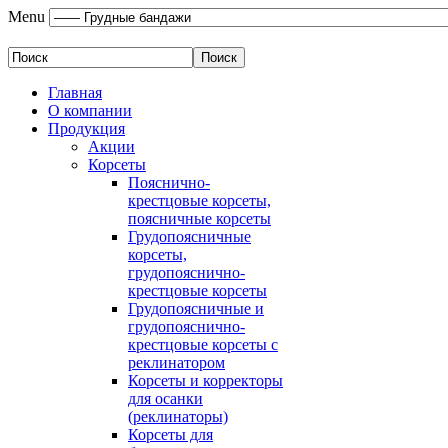
Menu
Главная
О компании
Продукция
Акции
Корсеты
Пояснично-
крестцовые корсеты,
поясничные корсеты
Грудопоясничные
корсеты,
грудопояснично-
крестцовые корсеты
Грудопоясничные и
грудопояснично-
крестцовые корсеты с
реклинатором
Корсеты и корректоры
для осанки
(реклинаторы)
Корсеты для