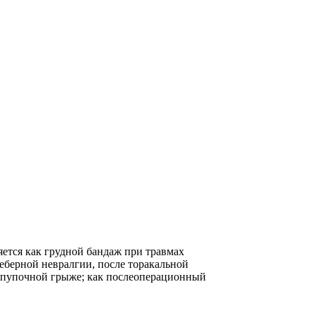
ся как грудной бандаж при травмах
реберной невралгии, после торакальной
 пупочной грыже; как послеоперационный