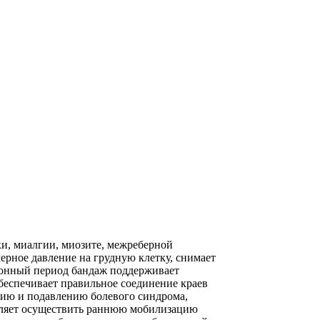
ки, миалгии, миозите, межреберной
ерное давление на грудную клетку, снимает
ионный период бандаж поддерживает
беспечивает правильное соединение краев
нию и подавлению болевого синдрома,
оляет осуществить раннюю мобилизацию