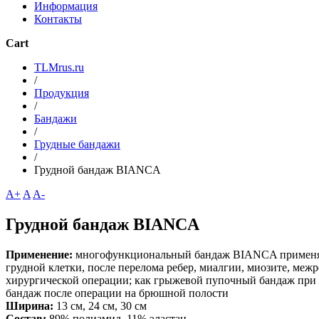
Информация
Контакты
Cart
TLMrus.ru
/
Продукция
/
Бандажи
/
Грудные бандажи
/
Грудной бандаж BIANCA
A+
A
A-
Грудной бандаж BIANCA
Применение:
многофункциональный бандаж BIANCA применяет
грудной клетки, после перелома ребер, миалгии, миозите, меж
хирургической операции; как грыжевой пупочный бандаж при
бандаж после операции на брюшной полости
Ширина:
13 см, 24 см, 30 см
Состав:
89% полиамид, 11% эластан