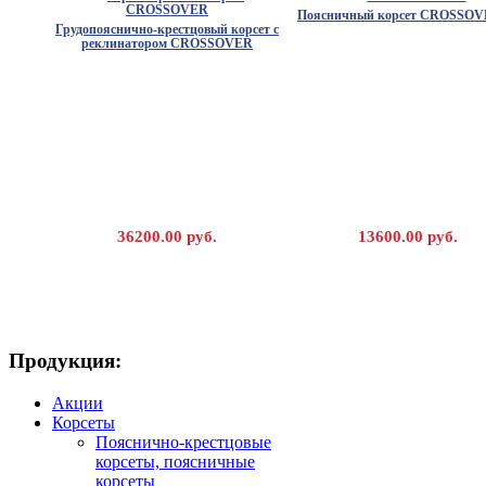
Поясничный корсет CROSSOV
Грудопояснично-крестцовый корсет с
реклинатором CROSSOVER
36200.00 руб.
13600.00 руб.
Продукция:
Корсет пояснично-крестцовый
Послеоперационный бандаж B
Акции
динамический 555/27
FEDE
Корсеты
Пояснично-крестцовые
корсеты, поясничные
корсеты