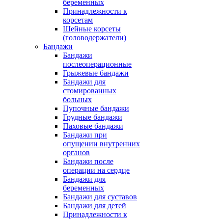
беременных
Принадлежности к
корсетам
Шейные корсеты
(головодержатели)
Бандажи
Бандажи
послеоперационные
Грыжевые бандажи
Бандажи для
стомированных
больных
Пупочные бандажи
Грудные бандажи
Паховые бандажи
Бандажи при
опущении внутренних
органов
Бандажи после
операции на сердце
Бандажи для
беременных
Бандажи для суставов
Бандажи для детей
Принадлежности к